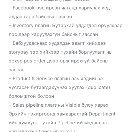
– Facebook-ээс ирсэн чатанд хариулах үед
алдаа гарч байсныг зассан
– Inventory плагин Бутархай үлдэгдэл оруулхаар
пос дээр харуулахгүй байсныг зассан
– Вебхуудаснаас худалдан авалт хийхдээ
storypay ээр хийхээр тухайн борлуулалт нь
эрхэс pos order дээр орж ирэхгүй байсныг
зассан
– Product & Service плагин аль хэдийнээ
үүсгэсэн бүтээгдэхүүнээ хуулах (duplicate)
боломжтой болсон
– Sales pipeline плагины Visible буюу харах
Эрхийн тохиргоонд хамааралтай Department-
ийн хүмүүст тухайн Pipeline-ий мэдээлэл
харагдахгүй байсныг зассан