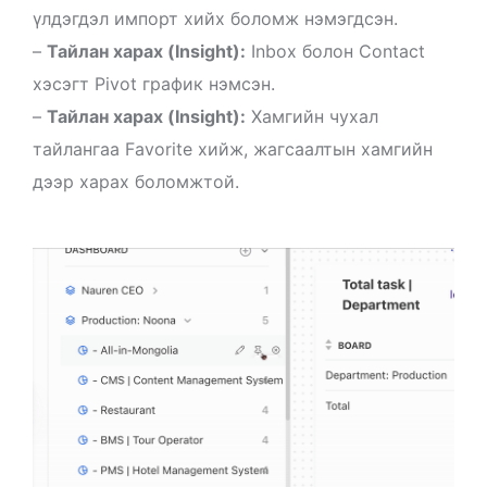
үлдэгдэл импорт хийх боломж нэмэгдсэн.
–
Тайлан харах (Insight):
Inbox болон Contact
хэсэгт Pivot график нэмсэн.
–
Тайлан харах (Insight):
Хамгийн чухал
тайлангаа Favorite хийж, жагсаалтын хамгийн
дээр харах боломжтой.