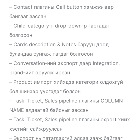
– Contact плагины Call button хэмжээ өөр
байгааг зассан
– Child-category-г drop-down-р гаргадаг
болгосон
– Cards description & Notes баруун доод
буландаа сунгаж татдаг болгосон
– Conversation-ний экспорт дээр Integration,
brand-ийг оруулж ирсэн
– Product импорт хийхдээ категори олдохгүй
бол шинээр үүсгэдэг болсон
– Task, Ticket, Sales pipeline плагины COLUMN
NAME алдаатай байсныг зассан
– Task, Ticket, Sales pipeline плагины export хийх
хэсгийг сайжруулсан
– Экспорт нь татагдахгүй алдаа зааж байгааг