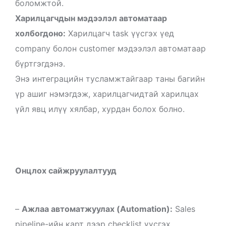
боломжтой.
Харилцагчдын мэдээлэл автоматаар
холбогдоно:
Харилцагч task үүсгэх үед
company болон customer мэдээлэл автоматаар
бүртгэгдэнэ.
Энэ интеграцийн тусламжтайгаар таны багийн
үр ашиг нэмэгдэж, харилцагчидтай харилцах
үйл явц илүү хялбар, хурдан болох болно.
Онцлох сайжруулалтууд
–
Ажлаа автоматжуулах (Automation):
Sales
pipeline-ийн карт дээр checklist үүсгэх