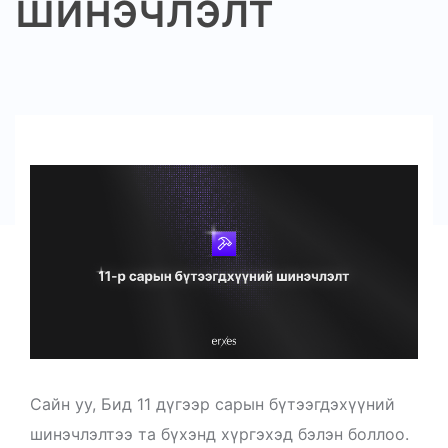
шинэчлэлт
Сайн уу, Бид 11 дүгээр сарын бүтээгдэхүүний
шинэчлэлтээ та бүхэнд хүргэхэд бэлэн боллоо.