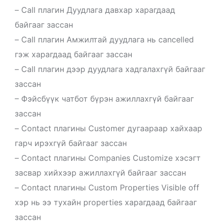
– Call плагин Дуудлага давхар харагдаад
байгааг зассан
– Call плагин Амжилтай дуудлага нь cancelled
гэж харагдаад байгааг зассан
– Call плагин дээр дуудлага хадгалахгүй байгааг
зассан
– Фэйсбүүк чатбот бүрэн ажиллахгүй байгааг
зассан
– Contact плагины Customer дугаараар хайхаар
гарч ирэхгүй байгааг зассан
– Contact плагины Companies Customize хэсэгт
засвар хийхээр ажиллахгүй байгааг зассан
– Contact плагины Custom Properties Visible off
хэр нь ээ тухайн properties харагдаад байгааг
зассан