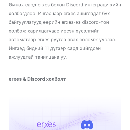
Өмнөх сард erxes болон Discord интеграци хийн
холбогдлоо. Ингэснээр erxes ашигладаг бүх
байгууллагууд өөрийн erxes-ээ discord-той
холбож харилцагчаас ирсэн хүсэлтийг
автоматаар erxes рүүгээ авах боломж үүслээ.
Ингээд бидний 11 дүгээр сард хийгдсэн
ажлуудтай танилцана уу.
erxes & Discord холболт