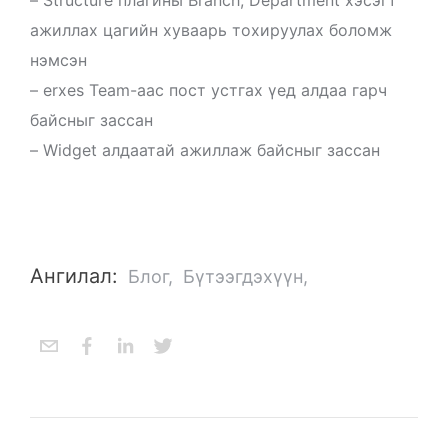
ажиллах цагийн хуваарь тохируулах боломж
нэмсэн
– erxes Team-аас пост устгах үед алдаа гарч
байсныг зассан
– Widget алдаатай ажиллаж байсныг зассан
Ангилал:
Блог
,
Бүтээгдэхүүн
,