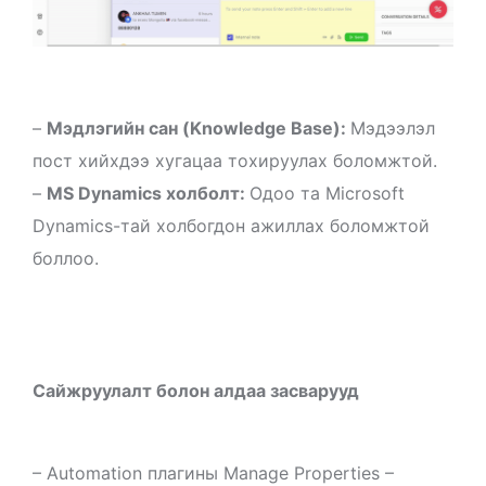
–
Мэдлэгийн сан (Knowledge Base):
Мэдээлэл
пост хийхдээ хугацаа тохируулах боломжтой.
–
MS Dynamics холболт:
Одоо та Microsoft
Dynamics-тай холбогдон ажиллах боломжтой
боллоо.
Сайжруулалт болон алдаа засварууд
– Automation плагины Manage Properties –