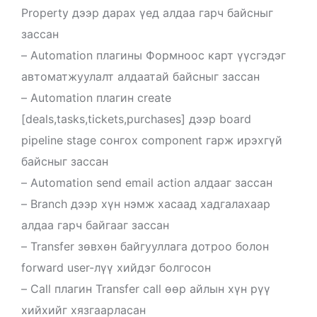
Property дээр дарах үед алдаа гарч байсныг
зассан
– Automation плагины Формноос карт үүсгэдэг
автоматжуулалт алдаатай байсныг зассан
– Automation плагин create
[deals,tasks,tickets,purchases] дээр board
pipeline stage сонгох component гарж ирэхгүй
байсныг зассан
– Automation send email action алдааг зассан
– Branch дээр хүн нэмж хасаад хадгалахаар
алдаа гарч байгааг зассан
– Transfer зөвхөн байгууллага дотроо болон
forward user-лүү хийдэг болгосон
– Call плагин Transfer call өөр айлын хүн рүү
хийхийг хязгаарласан