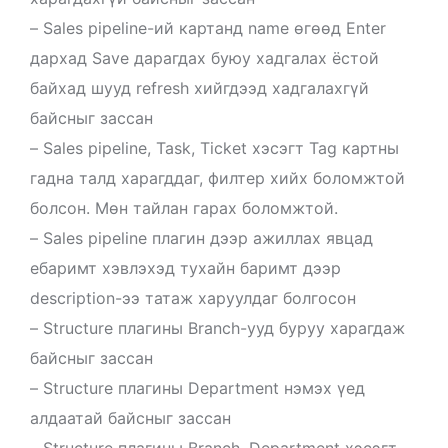
– Sales pipeline-ий картанд name өгөөд Enter
дархад Save дарагдах буюу хадгалах ёстой
байхад шууд refresh хийгдээд хадгалахгүй
байсныг зассан
– Sales pipeline, Task, Ticket хэсэгт Tag картны
гадна талд харагддаг, филтер хийх боломжтой
болсон. Мөн тайлан гарах боломжтой.
– Sales pipeline плагин дээр ажиллах явцад
ебаримт хэвлэхэд тухайн баримт дээр
description-ээ татаж харуулдаг болгосон
– Structure плагины Branch-ууд буруу харагдаж
байсныг зассан
– Structure плагины Department нэмэх үед
алдаатай байсныг зассан
– Structure плагины Branch, Department хэсэгт