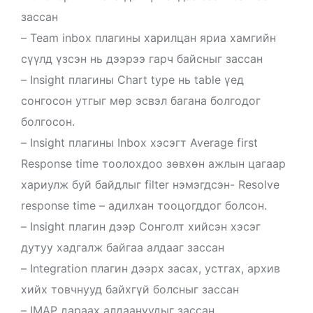
зассан
– Team inbox плагины харилцан яриа хамгийн
сүүлд үзсэн нь дээрээ гарч байсныг зассан
– Insight плагины Chart type нь table үед
сонгосон утгыг мөр эсвэл багана болгодог
болгосон.
– Insight плагины Inbox хэсэгт Average first
Response time тоолохдоо зөвхөн ажлын цагаар
хариулж буй байдлыг filter нэмэгдсэн- Resolve
response time – адилхан тооцогддог болсон.
– Insight плагин дээр Сонголт хийсэн хэсэг
дутуу хадгалж байгаа алдааг зассан
– Integration плагин дээрх засах, устгах, архив
хийх товчнууд байхгүй болсныг зассан
– IMAP дараах алдаануудыг зассан