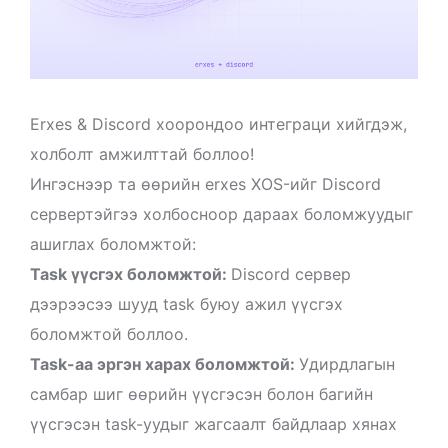
Erxes & Discord хоорондоо интеграци хийгдэж,
холболт амжилттай боллоо!
Ингэснээр та өөрийн erxes XOS-ийг Discord
сервертэйгээ холбосноор дараах боломжуудыг
ашиглах боломжтой:
Task үүсгэх боломжтой:
Discord сервер
дээрээсээ шууд task буюу ажил үүсгэх
боломжтой боллоо.
Task-аа эргэн харах боломжтой:
Удирдлагын
самбар шиг өөрийн үүсгэсэн болон багийн
үүсгэсэн task-уудыг жагсаалт байдлаар хянах