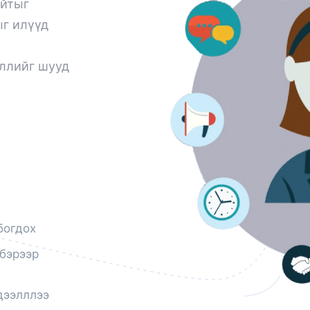
айтыг
г илүүд
эллийг шууд
богдох
лбэрээр
дээлллээ