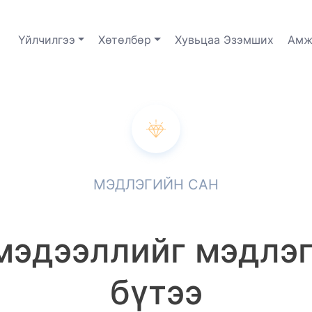
Үйлчилгээ
Хөтөлбөр
Хувьцаа Эзэмших
Амж
МЭДЛЭГИЙН САН
мэдээллийг мэдлэ
бүтээ