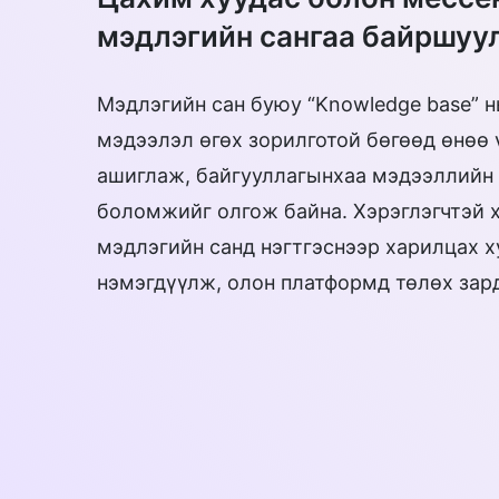
мэдлэгийн сангаа байршуу
Мэдлэгийн сан буюу “Knowledge base” н
мэдээлэл өгөх зорилготой бөгөөд өнөө 
ашиглаж, байгууллагынхаа мэдээллийн с
боломжийг олгож байна. Хэрэглэгчтэй х
мэдлэгийн санд нэгтгэснээр харилцах 
нэмэгдүүлж, олон платформд төлөх зар