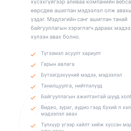
хүсэхгүйгээр аливаа компанийн вебс
өөрсдөө ашиглан мэдээлэл олж авахы
үздэг. Мэдлэгийн санг ашиглан танай
байгууллагын хэрэглэгч дараах мэдэ
хүлээн авах болно.
Түгээмэл асуулт хариулт
Гарын авлага
Бүтээгдэхүүний мэдээ, мэдээлэл
Танилцуулга, нийтлэлүүд
Байгууллагын ажилтантай шууд хол
Видео, зураг, аудио гээд бүхий л хэ
мэдээлэл авах
Түлхүүр үгээр хайлт хийж хүссэн мэ