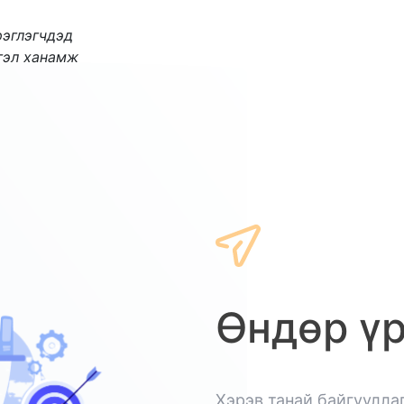
эглэгчдэд
гэл ханамж
Өндөр ү
Хэрэв танай байгуулла