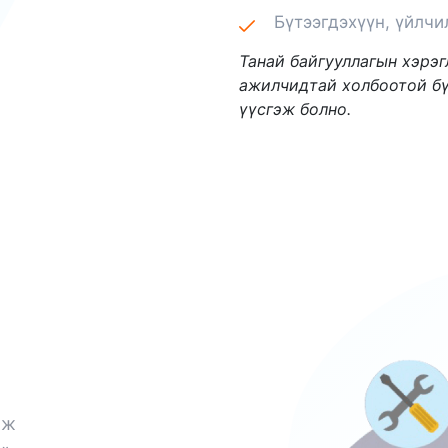
Бүтээгдэхүүн, үйлчи
Танай байгууллагын хэрэг
ажилчидтай холбоотой бү
үүсгэж болно.
мж