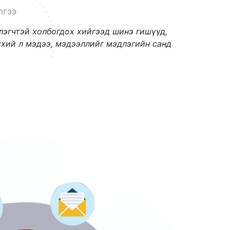
лгээ
лэгчтэй холбогдох хийгээд шинэ гишүүд,
хий л мэдээ, мэдээллийг мэдлэгийн санд