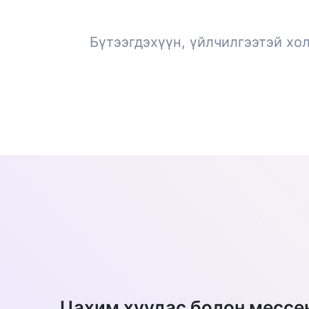
Бүтээгдэхүүн, үйлчилгээтэй хо
Цахим хуудас болон мессе