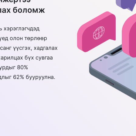
лах боломж
ь хэрэглэгчдэд
үед олон төрлөөр
анг үүсгэх, хадгалах
арилцах бүх сувгаа
хурдыг 80%
длыг 62% бууруулна.