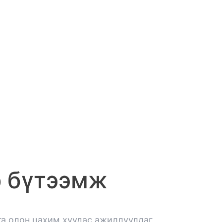
р бүтээмж
га олон цахим хуудас ажиллуулдаг