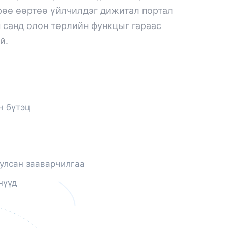
рөө өөртөө үйлчилдэг дижитал портал
 санд олон төрлийн функцыг гараас
й.
н бүтэц
улсан зааварчилгаа
нүүд