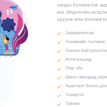
хандах боломжтой, өө
юм. Мэдлэгийн нэгдсэн
оруулж өгөх боломжто
Зааварчилгаа
Техникийн тусламж
Зохион байгуулалты
Интеграциуд
Плаг-Ин
Шинэ гишүүдэд зори
Ашиглалт болон цэс
Тохиргоо
Тайлан