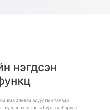
н нэгдсэн
функц
 байгаа аливаа асуултын талаар
г хүссэн хэрэглэгч бүрт хялбархан