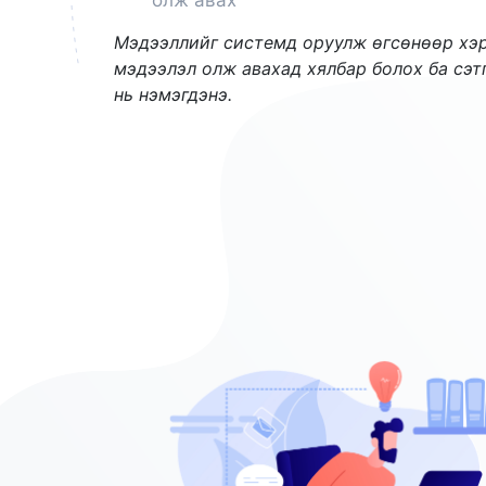
олж авах
Мэдээллийг системд оруулж өгсөнөөр хэр
мэдээлэл олж авахад хялбар болох ба сэт
нь нэмэгдэнэ.