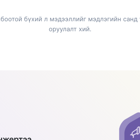
лбоотой бүхий л мэдээллийг мэдлэгийн санд 
оруулалт хий.
нжертээ