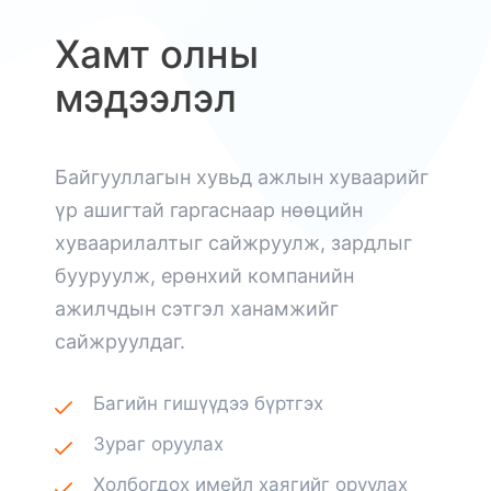
Хамт олны
мэдээлэл
Байгууллагын хувьд ажлын хуваарийг
үр ашигтай гаргаснаар нөөцийн
хуваарилалтыг сайжруулж, зардлыг
бууруулж, ерөнхий компанийн
ажилчдын сэтгэл ханамжийг
сайжруулдаг.
Багийн гишүүдээ бүртгэх
Зураг оруулах
Холбогдох имейл хаягийг оруулах