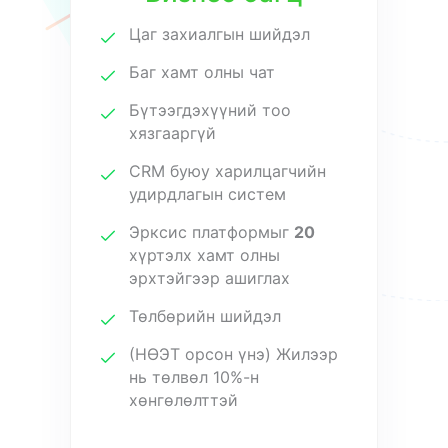
Цаг захиалгын шийдэл
Баг хамт олны чат
Бүтээгдэхүүний тоо
хязгааргүй
CRM буюу xарилцагчийн
удирдлагын систем
Эрксис платформыг
20
хүртэлх хамт олны
эрхтэйгээр ашиглах
Төлбөрийн шийдэл
(НӨЭТ орсон үнэ) Жилээр
нь төлвөл 10%-н
хөнгөлөлттэй