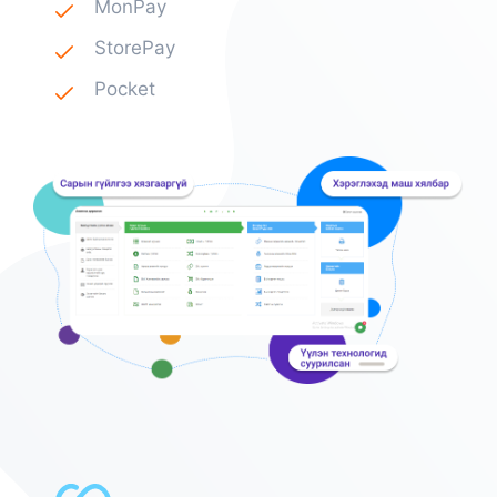
MonPay
StorePay
Pocket