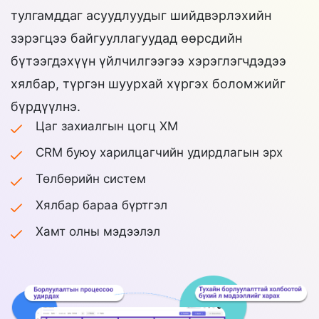
тулгамддаг асуудлуудыг шийдвэрлэхийн
зэрэгцээ байгууллагуудад өөрсдийн
бүтээгдэхүүн үйлчилгээгээ хэрэглэгчдэдээ
хялбар, түргэн шуурхай хүргэх боломжийг
бүрдүүлнэ.
Цаг захиалгын цогц XM
CRM буюу харилцагчийн удирдлагын эрх
Төлбөрийн систем
Хялбар бараа бүртгэл
Хамт олны мэдээлэл