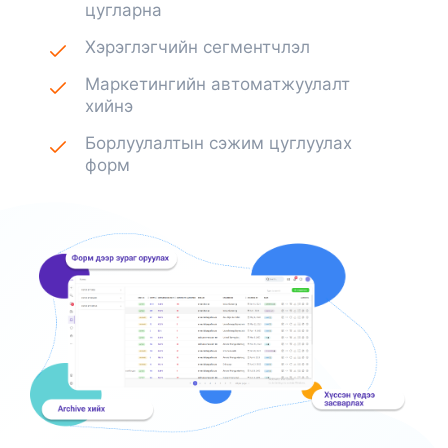
цугларна
Хэрэглэгчийн сегментчлэл
Маркетингийн автоматжуулалт
хийнэ
Борлуулалтын сэжим цуглуулах
форм