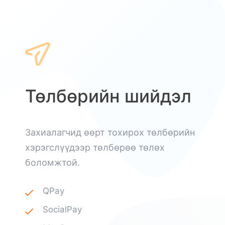
Төлбөрийн шийдэл
Захиалагчид өөрт тохирох төлбөрийн
хэрэгслүүдээр төлбөрөө төлөх
боломжтой.
QPay
SocialPay