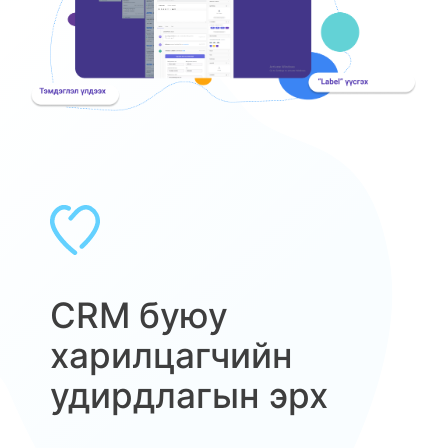
CRM буюу
харилцагчийн
удирдлагын эрх