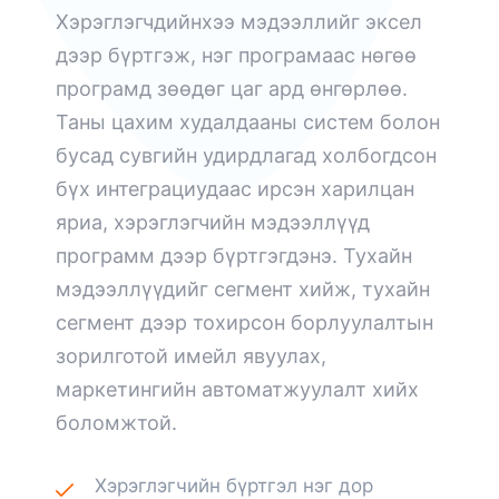
Хэрэглэгчдийнхээ мэдээллийг эксел
дээр бүртгэж, нэг програмаас нөгөө
програмд зөөдөг цаг ард өнгөрлөө.
Таны цахим худалдааны систем болон
бусад сувгийн удирдлагад холбогдсон
бүх интеграциудаас ирсэн харилцан
яриа, хэрэглэгчийн мэдээллүүд
программ дээр бүртгэгдэнэ. Тухайн
мэдээллүүдийг сегмент хийж, тухайн
сегмент дээр тохирсон борлуулалтын
зорилготой имейл явуулах,
маркетингийн автоматжуулалт хийх
боломжтой.
Хэрэглэгчийн бүртгэл нэг дор