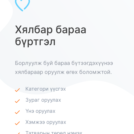
Хялбар бараа
бүртгэл
Борлуулж буй бараа бүтээгдэхүүнээ
хялбараар оруулж өгөх боломжтой.
Категори үүсгэх
Зураг оруулах
Үнэ оруулах
Хэмжээ оруулах
Татварын төрөл нэмэх