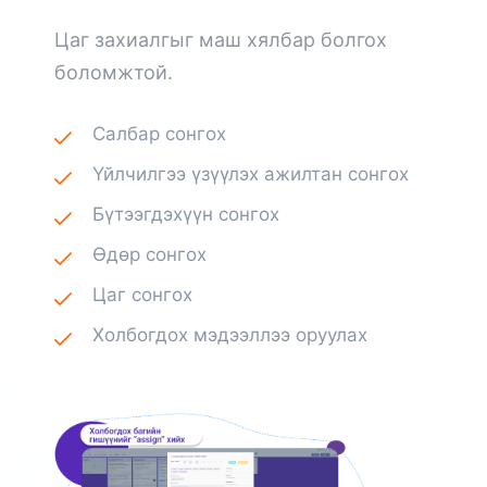
Цаг захиалгыг маш хялбар болгох
боломжтой.
Салбар сонгох
Үйлчилгээ үзүүлэх ажилтан сонгох
Бүтээгдэхүүн сонгох
Өдөр сонгох
Цаг сонгох
Холбогдох мэдээллээ оруулах