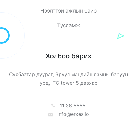
Нээлттэй ажлын байр
Тусламж
Холбоо барих
Сүхбаатар дүүрэг, Эрүүл мэндийн яамны баруун
урд, ITC tower 5 давхар
11 36 5555
info@erxes.io