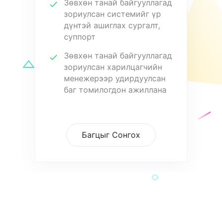
Зөвхөн танай байгууллагад
зориулсан системийг үр
дүнтэй ашиглах сургалт,
суппорт
Зөвхөн танай байгууллагад
зориулсан харилцагчийн
менежерээр удирдуулсан
баг томилогдон ажиллана
Багцыг Сонгох