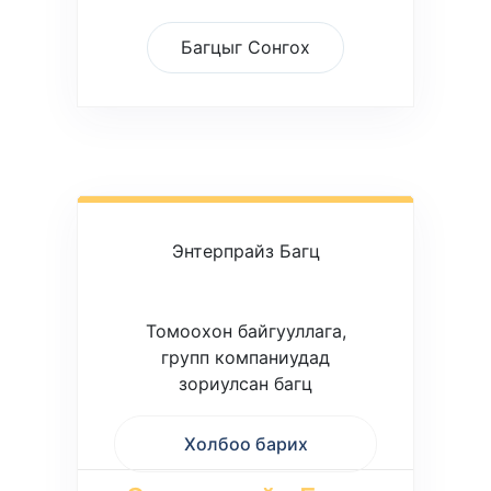
Багцыг Сонгох
Энтерпрайз Багц
Томоохон байгууллага,
групп компаниудад
зориулсан багц
Холбоо барих