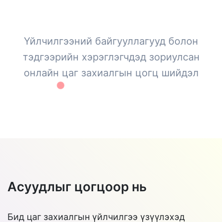
Үйлчилгээний байгууллагууд болон
тэдгээрийн хэрэглэгчдэд зориулсан
онлайн цаг захиалгын цогц шийдэл
Асуудлыг цогцоор нь
Бид цаг захиалгын үйлчилгээ үзүүлэхэд