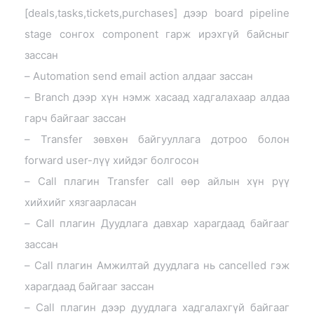
[deals,tasks,tickets,purchases] дээр board pipeline
stage сонгох component гарж ирэхгүй байсныг
зассан
– Automation send email action алдааг зассан
– Branch дээр хүн нэмж хасаад хадгалахаар алдаа
гарч байгааг зассан
– Transfer зөвхөн байгууллага дотроо болон
forward user-лүү хийдэг болгосон
– Call плагин Transfer call өөр айлын хүн рүү
хийхийг хязгаарласан
– Call плагин Дуудлага давхар харагдаад байгааг
зассан
– Call плагин Амжилтай дуудлага нь cancelled гэж
харагдаад байгааг зассан
– Call плагин дээр дуудлага хадгалахгүй байгааг