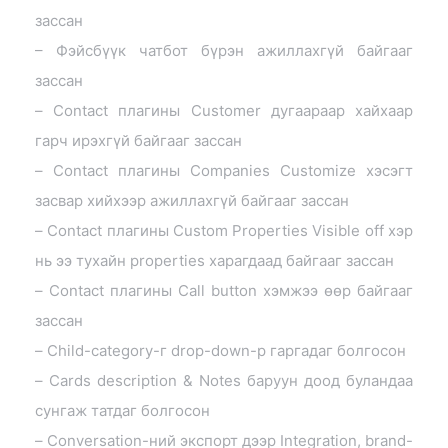
зассан
– Фэйсбүүк чатбот бүрэн ажиллахгүй байгааг
зассан
– Contact плагины Customer дугаараар хайхаар
гарч ирэхгүй байгааг зассан
– Contact плагины Companies Customize хэсэгт
засвар хийхээр ажиллахгүй байгааг зассан
– Contact плагины Custom Properties Visible off хэр
нь ээ тухайн properties харагдаад байгааг зассан
– Contact плагины Call button хэмжээ өөр байгааг
зассан
– Child-category-г drop-down-р гаргадаг болгосон
– Cards description & Notes баруун доод буландаа
сунгаж татдаг болгосон
– Conversation-ний экспорт дээр Integration, brand-