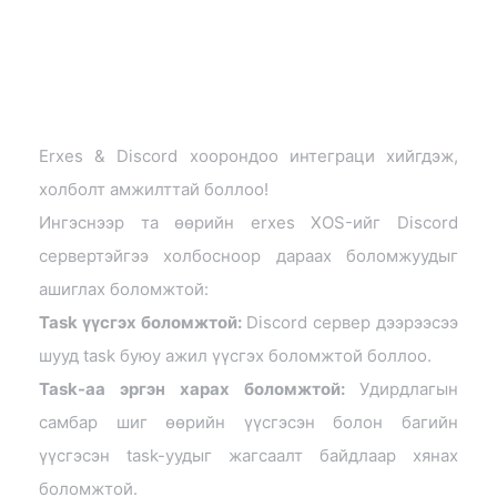
Erxes & Discord хоорондоо интеграци хийгдэж,
холболт амжилттай боллоо!
Ингэснээр та өөрийн erxes XOS-ийг Discord
сервертэйгээ холбосноор дараах боломжуудыг
ашиглах боломжтой:
Task үүсгэх боломжтой:
Discord сервер дээрээсээ
шууд task буюу ажил үүсгэх боломжтой боллоо.
Task-аа эргэн харах боломжтой:
Удирдлагын
самбар шиг өөрийн үүсгэсэн болон багийн
үүсгэсэн task-уудыг жагсаалт байдлаар хянах
боломжтой.