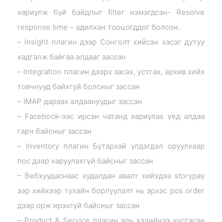
хариулж буй байдлыг filter нэмэгдсэн- Resolve
response time – адилхан тооцогддог болсон.
– Insight плагин дээр Сонголт хийсэн хэсэг дутуу
хадгалж байгаа алдааг зассан
– Integration плагин дээрх засах, устгах, архив хийх
товчнууд байхгүй болсныг зассан
– IMAP дараах алдаануудыг зассан
– Facebook-ээс ирсэн чатанд хариулах үед алдаа
гарч байсныг зассан
– Inventory плагин Бутархай үлдэгдэл оруулхаар
пос дээр харуулахгүй байсныг зассан
– Вебхуудаснаас худалдан авалт хийхдээ storypay
ээр хийхээр тухайн борлуулалт нь эрхэс pos order
дээр орж ирэхгүй байсныг зассан
– Product & Service плагин аль хэдийнээ үүсгэсэн