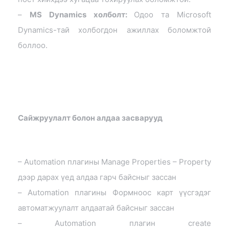
–
MS Dynamics холболт:
Одоо та Microsoft
Dynamics-тай холбогдон ажиллах боломжтой
боллоо.
Сайжруулалт болон алдаа засварууд
– Automation плагины Manage Properties – Property
дээр дарах үед алдаа гарч байсныг зассан
– Automation плагины Формноос карт үүсгэдэг
автоматжуулалт алдаатай байсныг зассан
– Automation плагин create