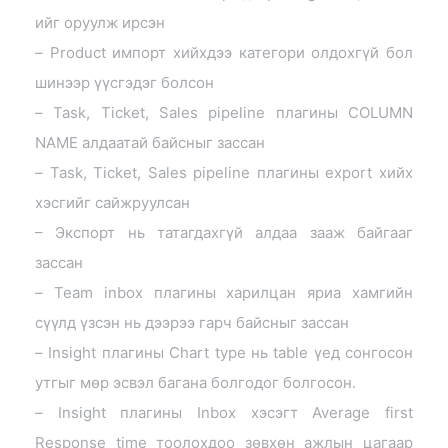
ийг оруулж ирсэн
– Product импорт хийхдээ категори олдохгүй бол
шинээр үүсгэдэг болсон
– Task, Ticket, Sales pipeline плагины COLUMN
NAME алдаатай байсныг зассан
– Task, Ticket, Sales pipeline плагины export хийх
хэсгийг сайжруулсан
– Экспорт нь татагдахгүй алдаа зааж байгааг
зассан
– Team inbox плагины харилцан яриа хамгийн
сүүлд үзсэн нь дээрээ гарч байсныг зассан
– Insight плагины Chart type нь table үед сонгосон
утгыг мөр эсвэл багана болгодог болгосон.
– Insight плагины Inbox хэсэгт Average first
Response time тоолохдоо зөвхөн ажлын цагаар