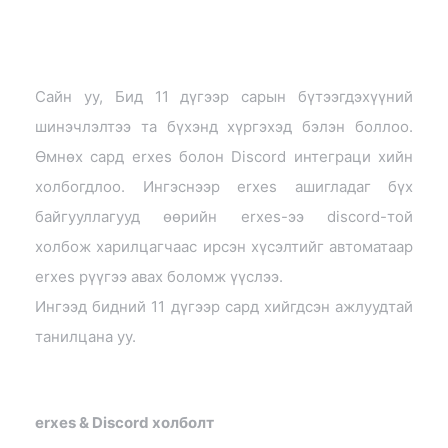
Сайн уу, Бид 11 дүгээр сарын бүтээгдэхүүний
шинэчлэлтээ та бүхэнд хүргэхэд бэлэн боллоо.
Өмнөх сард erxes болон Discord интеграци хийн
холбогдлоо. Ингэснээр erxes ашигладаг бүх
байгууллагууд өөрийн erxes-ээ discord-той
холбож харилцагчаас ирсэн хүсэлтийг автоматаар
erxes рүүгээ авах боломж үүслээ.
Ингээд бидний 11 дүгээр сард хийгдсэн ажлуудтай
танилцана уу.
erxes & Discord холболт