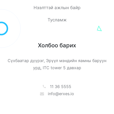
Нээлттэй ажлын байр
Тусламж
Холбоо барих
Сүхбаатар дүүрэг, Эрүүл мэндийн яамны баруун
урд, ITC tower 5 давхар
11 36 5555
info@erxes.io