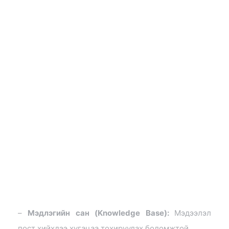
–
Мэдлэгийн сан (Knowledge Base):
Мэдээлэл
пост хийхдээ хугацаа тохируулах боломжтой.