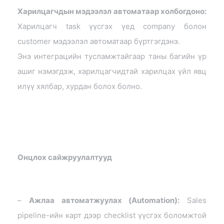
Харилцагчдын мэдээлэл автоматаар холбогдоно:
Харилцагч task үүсгэх үед company болон
customer мэдээлэл автоматаар бүртгэгдэнэ.
Энэ интеграцийн тусламжтайгаар таны багийн үр
ашиг нэмэгдэж, харилцагчидтай харилцах үйл явц
илүү хялбар, хурдан болох болно.
Онцлох сайжруулалтууд
–
Ажлаа автоматжуулах (Automation):
Sales
pipeline-ийн карт дээр checklist үүсгэх боломжтой