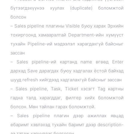
бүтээгдэхүүнээ хуулах (duplicate) боломжтой
болсон
– Sales pipeline плагины Visible буюу харах Эрхийн
тохиргоонд хамааралтай Department-ийн хүмүүст
тухайн Pipeline-ий мэдээлэл харагдахгүй байсныг
зассан
– Sales pipeline-ий картанд name өгөөд Enter
дархад Save дарагдах буюу хадгалах ёстой байхад
шууд refresh хийгдээд хадгалахгүй байсныг зассан
– Sales pipeline, Task, Ticket хэсэгт Tag картны
гадна талд харагддаг, филтер хийх боломжтой
болсон. Мөн тайлан гарах боломжтой.
– Sales pipeline плагин дээр ажиллах явцад
ебаримт хэвлэхэд тухайн баримт дээр description-
ээ татаж харуулдаг болгосон