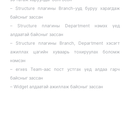
– Structure плагины Branch-ууд буруу харагдаж
байсныг зассан
– Structure плагины Department нэмэх үед
алдаатай байсныг зассан
– Structure плагины Branch, Department хэсэгт
ажиллах цагийн хуваарь тохируулах боломж
нэмсэн
– erxes Team-аас пост устгах үед алдаа гарч
байсныг зассан
– Widget алдаатай ажиллаж байсныг зассан