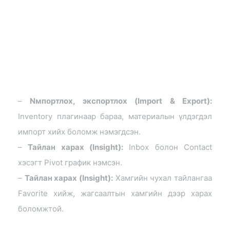
–
Nмпортлох, экспортлох (Import & Export):
Inventory плагинаар бараа, материалын үлдэгдэл
импорт хийх боломж нэмэгдсэн.
–
Тайлан харах (Insight):
Inbox болон Contact
хэсэгт Pivot график нэмсэн.
–
Тайлан харах (Insight):
Хамгийн чухал тайлангаа
Favorite хийж, жагсаалтын хамгийн дээр харах
боломжтой.