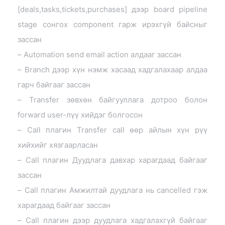
[deals,tasks,tickets,purchases] дээр board pipeline
stage сонгох component гарж ирэхгүй байсныг
зассан
– Automation send email action алдааг зассан
– Branch дээр хүн нэмж хасаад хадгалахаар алдаа
гарч байгааг зассан
– Transfer зөвхөн байгууллага дотроо болон
forward user-лүү хийдэг болгосон
– Call плагин Transfer call өөр айлын хүн рүү
хийхийг хязгаарласан
– Call плагин Дуудлага давхар харагдаад байгааг
зассан
– Call плагин Амжилтай дуудлага нь cancelled гэж
харагдаад байгааг зассан
– Call плагин дээр дуудлага хадгалахгүй байгааг