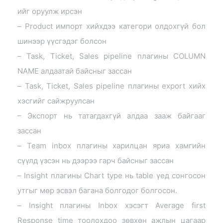
ийг оруулж ирсэн
– Product импорт хийхдээ категори олдохгүй бол
шинээр үүсгэдэг болсон
– Task, Ticket, Sales pipeline плагины COLUMN
NAME алдаатай байсныг зассан
– Task, Ticket, Sales pipeline плагины export хийх
хэсгийг сайжруулсан
– Экспорт нь татагдахгүй алдаа зааж байгааг
зассан
– Team inbox плагины харилцан яриа хамгийн
сүүлд үзсэн нь дээрээ гарч байсныг зассан
– Insight плагины Chart type нь table үед сонгосон
утгыг мөр эсвэл багана болгодог болгосон.
– Insight плагины Inbox хэсэгт Average first
Response time тоолохдоо зөвхөн ажлын цагаар