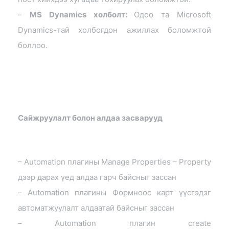
–
MS Dynamics холболт:
Одоо та Microsoft
Dynamics-тай холбогдон ажиллах боломжтой
боллоо.
Сайжруулалт болон алдаа засварууд
– Automation плагины Manage Properties – Property
дээр дарах үед алдаа гарч байсныг зассан
– Automation плагины Формноос карт үүсгэдэг
автоматжуулалт алдаатай байсныг зассан
– Automation плагин create