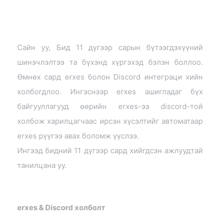
Сайн уу, Бид 11 дүгээр сарын бүтээгдэхүүний
шинэчлэлтээ та бүхэнд хүргэхэд бэлэн боллоо.
Өмнөх сард erxes болон Discord интеграци хийн
холбогдлоо. Ингэснээр erxes ашигладаг бүх
байгууллагууд өөрийн erxes-ээ discord-той
холбож харилцагчаас ирсэн хүсэлтийг автоматаар
erxes рүүгээ авах боломж үүслээ.
Ингээд бидний 11 дүгээр сард хийгдсэн ажлуудтай
танилцана уу.
erxes & Discord холболт