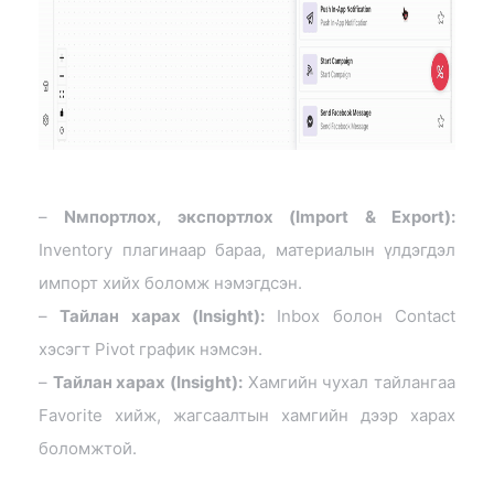
–
Nмпортлох, экспортлох (Import & Export):
Inventory плагинаар бараа, материалын үлдэгдэл
импорт хийх боломж нэмэгдсэн.
–
Тайлан харах (Insight):
Inbox болон Contact
хэсэгт Pivot график нэмсэн.
–
Тайлан харах (Insight):
Хамгийн чухал тайлангаа
Favorite хийж, жагсаалтын хамгийн дээр харах
боломжтой.