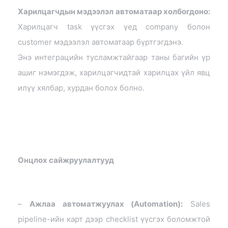
Харилцагчдын мэдээлэл автоматаар холбогдоно:
Харилцагч task үүсгэх үед company болон
customer мэдээлэл автоматаар бүртгэгдэнэ.
Энэ интеграцийн тусламжтайгаар таны багийн үр
ашиг нэмэгдэж, харилцагчидтай харилцах үйл явц
илүү хялбар, хурдан болох болно.
Онцлох сайжруулалтууд
–
Ажлаа автоматжуулах (Automation):
Sales
pipeline-ийн карт дээр checklist үүсгэх боломжтой