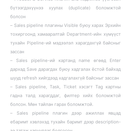
бүтээгдэхүүнээ хуулах (duplicate) боломжтой
болсон
– Sales pipeline плагины Visible буюу харах Эрхийн
тохиргоонд хамааралтай Department-ийн хүмүүст
тухайн Pipeline-ий мэдээлэл харагдахгүй байсныг
зассан
– Sales pipeline-ий картанд name өгөөд Enter
дархад Save дарагдах буюу хадгалах ёстой байхад
шууд refresh хийгдээд хадгалахгүй байсныг зассан
– Sales pipeline, Task, Ticket хэсэгт Tag картны
гадна талд харагддаг, филтер хийх боломжтой
болсон. Мөн тайлан гарах боломжтой.
– Sales pipeline плагин дээр ажиллах явцад
ебаримт хэвлэхэд тухайн баримт дээр description-
ээ татаж харуулдаг болгосон