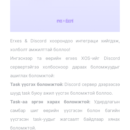
Erxes & Discord хоорондоо интеграци хийгдэж,
холболт амжилттай боллоо!
Ингэснээр та өөрийн erxes XOS-ийг Discord
сервертэйгээ холбосноор дараах боломжуудыг
ашиглах боломжтой:
Task үүсгэх боломжтой:
Discord сервер дээрээсээ
шууд task буюу ажил үүсгэх боломжтой боллоо.
Task-аа эргэн харах боломжтой:
Удирдлагын
самбар шиг өөрийн үүсгэсэн болон багийн
үүсгэсэн task-уудыг жагсаалт байдлаар хянах
боломжтой.