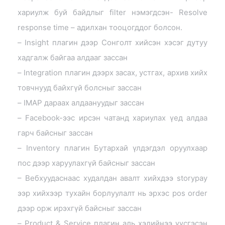
хариулж буй байдлыг filter нэмэгдсэн- Resolve
response time – адилхан тооцогддог болсон.
– Insight плагин дээр Сонголт хийсэн хэсэг дутуу
хадгалж байгаа алдааг зассан
– Integration плагин дээрх засах, устгах, архив хийх
товчнууд байхгүй болсныг зассан
– IMAP дараах алдаануудыг зассан
– Facebook-ээс ирсэн чатанд хариулах үед алдаа
гарч байсныг зассан
– Inventory плагин Бутархай үлдэгдэл оруулхаар
пос дээр харуулахгүй байсныг зассан
– Вебхуудаснаас худалдан авалт хийхдээ storypay
ээр хийхээр тухайн борлуулалт нь эрхэс pos order
дээр орж ирэхгүй байсныг зассан
– Product & Service плагин аль хэдийнээ үүсгэсэн