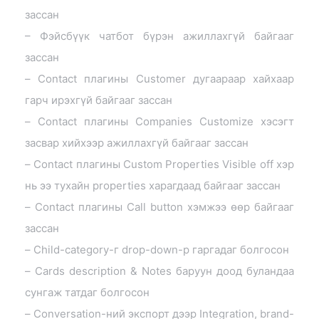
зассан
– Фэйсбүүк чатбот бүрэн ажиллахгүй байгааг
зассан
– Contact плагины Customer дугаараар хайхаар
гарч ирэхгүй байгааг зассан
– Contact плагины Companies Customize хэсэгт
засвар хийхээр ажиллахгүй байгааг зассан
– Contact плагины Custom Properties Visible off хэр
нь ээ тухайн properties харагдаад байгааг зассан
– Contact плагины Call button хэмжээ өөр байгааг
зассан
– Child-category-г drop-down-р гаргадаг болгосон
– Cards description & Notes баруун доод буландаа
сунгаж татдаг болгосон
– Conversation-ний экспорт дээр Integration, brand-