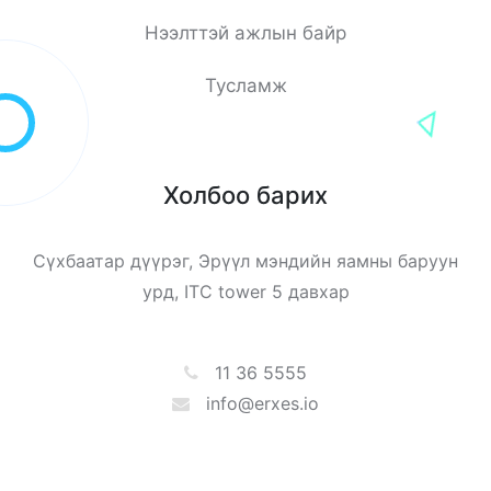
Нээлттэй ажлын байр
Тусламж
Холбоо барих
Сүхбаатар дүүрэг, Эрүүл мэндийн яамны баруун
урд, ITC tower 5 давхар
11 36 5555
info@erxes.io