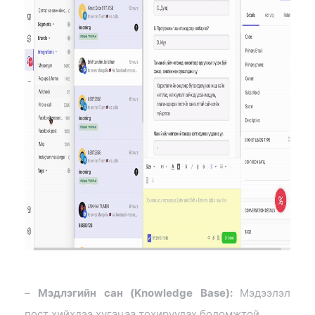
–
Мэдлэгийн сан (Knowledge Base):
Мэдээлэл
пост хийхдээ хугацаа тохируулах боломжтой.