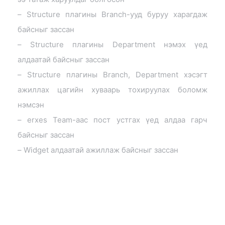
– Structure плагины Branch-ууд буруу харагдаж
байсныг зассан
– Structure плагины Department нэмэх үед
алдаатай байсныг зассан
– Structure плагины Branch, Department хэсэгт
ажиллах цагийн хуваарь тохируулах боломж
нэмсэн
– erxes Team-аас пост устгах үед алдаа гарч
байсныг зассан
– Widget алдаатай ажиллаж байсныг зассан