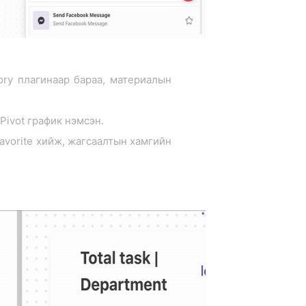
ory плагинаар бараа, материалын
Pivot график нэмсэн.
avorite хийж, жагсаалтын хамгийн