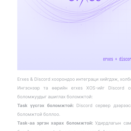
Erxes & Discord хоорондоо интеграци хийгдэж, хол
Ингэснээр та өөрийн erxes XOS-ийг Discord с
боломжуудыг ашиглах боломжтой:
Task үүсгэх боломжтой:
Discord сервер дээрээ
боломжтой боллоо.
Task-аа эргэн харах боломжтой:
Удирдлагын сам