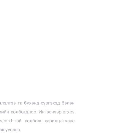
члэлтээ та бүхэнд хүргэхэд бэлэн
хийн холбогдлоо. Ингэснээр erxes
iscord-той холбож харилцагчаас
мж үүслээ.