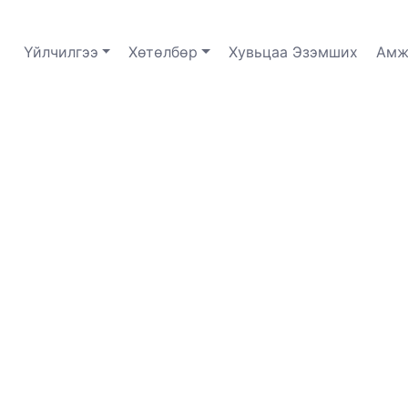
Үйлчилгээ
Хөтөлбөр
Хувьцаа Эзэмших
Амж