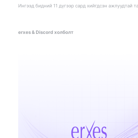
Ингээд бидний 11 дүгээр сард хийгдсэн ажлуудтай т
erxes & Discord холболт