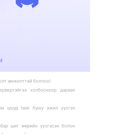
болт амжилттай боллоо!
ервертэйгээ холбосноор дараах
сээ шууд task буюу ажил үүсгэх
бар шиг өөрийн үүсгэсэн болон