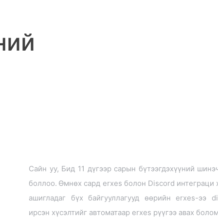
ний
Сайн уу, Бид 11 дүгээр сарын бүтээгдэхүүний шинэ
боллоо.
Өмнөх сард erxes болон Discord интеграци 
ашигладаг бүх байгууллагууд өөрийн erxes-ээ d
ирсэн хүсэлтийг автоматаар erxes рүүгээ авах боло