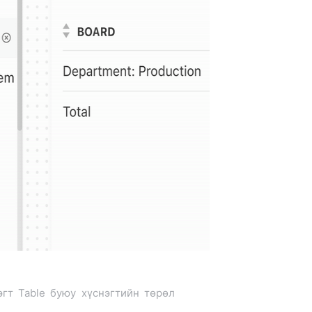
эгт Table буюу хүснэгтийн төрөл