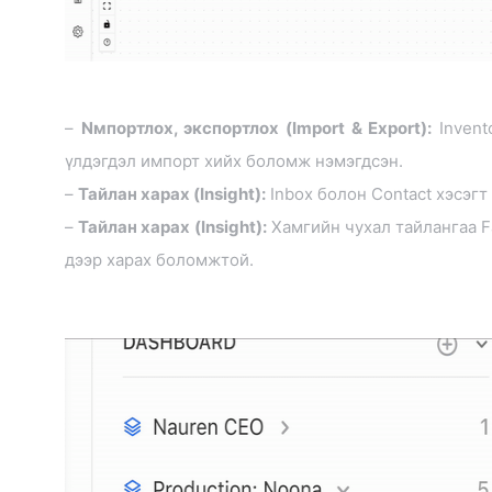
–
Nмпортлох, экспортлох (Import & Export):
Invent
үлдэгдэл импорт хийх боломж нэмэгдсэн.
–
Тайлан харах (Insight):
Inbox болон Contact хэсэгт 
–
Тайлан харах (Insight):
Хамгийн чухал тайлангаа F
дээр харах боломжтой.