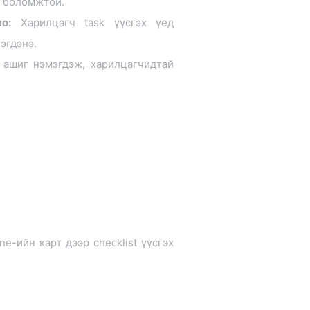
х боломжтой.
о:
Харилцагч task үүсгэх үед
эгдэнэ.
 ашиг нэмэгдэж, харилцагчидтай
ine-ийн карт дээр checklist үүсгэх