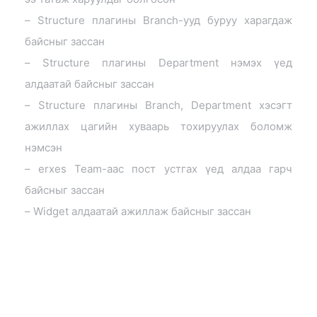
– Structure плагины Branch-ууд буруу харагдаж
байсныг зассан
– Structure плагины Department нэмэх үед
алдаатай байсныг зассан
– Structure плагины Branch, Department хэсэгт
ажиллах цагийн хуваарь тохируулах боломж
нэмсэн
– erxes Team-аас пост устгах үед алдаа гарч
байсныг зассан
– Widget алдаатай ажиллаж байсныг зассан