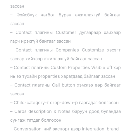
зассан
– Фэйсбүүк чатбот бүрэн ажиллахгүй байгааг
зассан
– Contact плагины Customer дугаараар хайхаар
гарч ирэхгүй байгааг зассан
– Contact плагины Companies Customize хэсэгт
засвар хийхээр ажиллахгүй байгааг зассан
– Contact плагины Custom Properties Visible off хэр
нь ээ тухайн properties харагдаад байгааг зассан
– Contact плагины Call button хэмжээ өөр байгааг
зассан
– Child-category-г drop-down-р гаргадаг болгосон
– Cards description & Notes баруун доод буландаа
сунгаж татдаг болгосон
– Conversation-ний экспорт дээр Integration, brand-