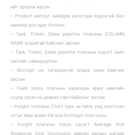
ийг оруулж ирсэн
– Product импорт хийхдээ категори олдохгүй бол
шинээр үүсгэдэг болсон
– Task, Ticket, Sales pipeline плагины COLUMN
NAME алдаатай байсныг зассан
– Task, Ticket, Sales pipeline плагины export хийх
хэсгийг сайжруулсан
– Экспорт нь татагдахгүй алдаа зааж байгааг
зассан
– Team inbox плагины харилцан яриа хамгийн
сүүлд үзсэн нь дээрээ гарч байсныг зассан
– Insight плагины Chart type нь table үед сонгосон
утгыг мөр эсвэл багана болгодог болгосон.
– Insight плагины Inbox хэсэгт Average first
Response time тоолохдоо зөвхөн ажлын цагаар