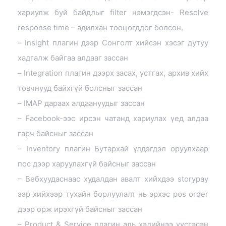
хариулж буй байдлыг filter нэмэгдсэн- Resolve
response time – адилхан тооцогддог болсон.
– Insight плагин дээр Сонголт хийсэн хэсэг дутуу
хадгалж байгаа алдааг зассан
– Integration плагин дээрх засах, устгах, архив хийх
товчнууд байхгүй болсныг зассан
– IMAP дараах алдаануудыг зассан
– Facebook-ээс ирсэн чатанд хариулах үед алдаа
гарч байсныг зассан
– Inventory плагин Бутархай үлдэгдэл оруулхаар
пос дээр харуулахгүй байсныг зассан
– Вебхуудаснаас худалдан авалт хийхдээ storypay
ээр хийхээр тухайн борлуулалт нь эрхэс pos order
дээр орж ирэхгүй байсныг зассан
– Product & Service плагин аль хэдийнээ үүсгэсэн