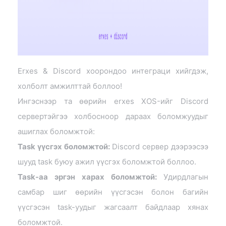
Erxes & Discord хоорондоо интеграци хийгдэж,
холболт амжилттай боллоо!
Ингэснээр та өөрийн erxes XOS-ийг Discord
сервертэйгээ холбосноор дараах боломжуудыг
ашиглах боломжтой:
Task үүсгэх боломжтой:
Discord сервер дээрээсээ
шууд task буюу ажил үүсгэх боломжтой боллоо.
Task-аа эргэн харах боломжтой:
Удирдлагын
самбар шиг өөрийн үүсгэсэн болон багийн
үүсгэсэн task-уудыг жагсаалт байдлаар хянах
боломжтой.