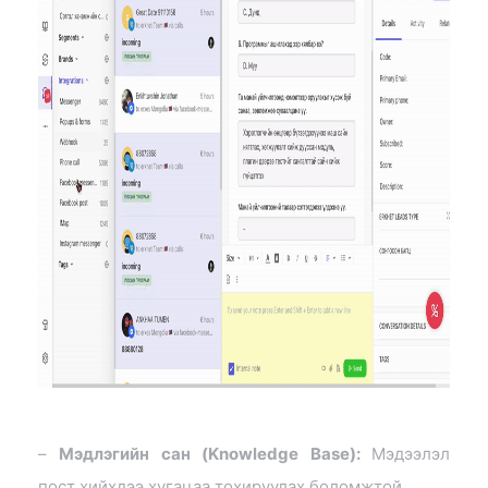
–
Мэдлэгийн сан (Knowledge Base):
Мэдээлэл
пост хийхдээ хугацаа тохируулах боломжтой.