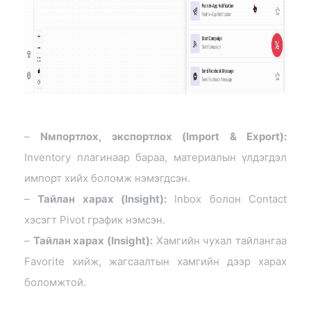
–
Nмпортлох, экспортлох (Import & Export):
Inventory плагинаар бараа, материалын үлдэгдэл
импорт хийх боломж нэмэгдсэн.
–
Тайлан харах (Insight):
Inbox болон Contact
хэсэгт Pivot график нэмсэн.
–
Тайлан харах (Insight):
Хамгийн чухал тайлангаа
Favorite хийж, жагсаалтын хамгийн дээр харах
боломжтой.