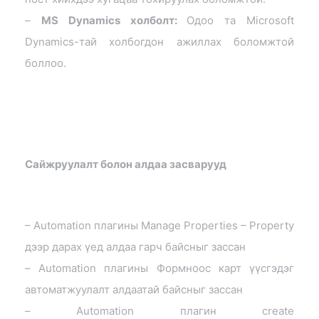
–
MS Dynamics холболт:
Одоо та Microsoft
Dynamics-тай холбогдон ажиллах боломжтой
боллоо.
Сайжруулалт болон алдаа засварууд
– Automation плагины Manage Properties – Property
дээр дарах үед алдаа гарч байсныг зассан
– Automation плагины Формноос карт үүсгэдэг
автоматжуулалт алдаатай байсныг зассан
– Automation плагин create