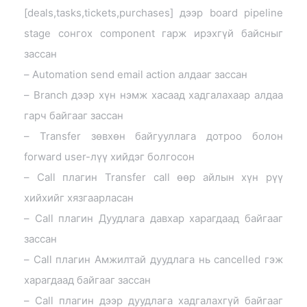
[deals,tasks,tickets,purchases] дээр board pipeline
stage сонгох component гарж ирэхгүй байсныг
зассан
– Automation send email action алдааг зассан
– Branch дээр хүн нэмж хасаад хадгалахаар алдаа
гарч байгааг зассан
– Transfer зөвхөн байгууллага дотроо болон
forward user-лүү хийдэг болгосон
– Call плагин Transfer call өөр айлын хүн рүү
хийхийг хязгаарласан
– Call плагин Дуудлага давхар харагдаад байгааг
зассан
– Call плагин Амжилтай дуудлага нь cancelled гэж
харагдаад байгааг зассан
– Call плагин дээр дуудлага хадгалахгүй байгааг