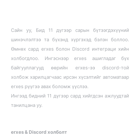
Сайн уу, Бид 11 дүгээр сарын бүтээгдэхүүний
шинэчлэлтээ та бүхэнд хүргэхэд бэлэн боллоо.
Өмнөх сард erxes болон Discord интеграци хийн
холбогдлоо. Ингэснээр erxes ашигладаг бүх
байгууллагууд өөрийн erxes-ээ discord-той
холбож харилцагчаас ирсэн хүсэлтийг автоматаар
erxes рүүгээ авах боломж үүслээ.
Ингээд бидний 11 дүгээр сард хийгдсэн ажлуудтай
танилцана уу.
erxes & Discord холболт