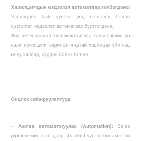
Харилцагчдын мэдээлэл автоматаар холбогдоно:
Харилцагч task үүсгэх үед company болон
customer мэдээлэл автоматаар бүртгэгдэнэ.
Энэ интеграцийн тусламжтайгаар таны багийн үр
ашиг нэмэгдэж, харилцагчидтай харилцах үйл явц
илүү хялбар, хурдан болох болно.
Онцлох сайжруулалтууд
–
Ажлаа автоматжуулах (Automation):
Sales
pipeline-ийн карт дээр checklist үүсгэх боломжтой