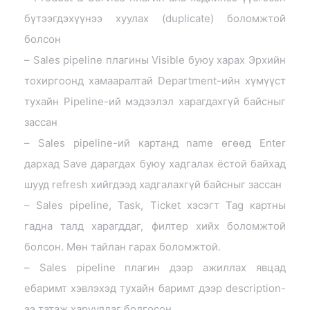
бүтээгдэхүүнээ хуулах (duplicate) боломжтой
болсон
– Sales pipeline плагины Visible буюу харах Эрхийн
тохиргоонд хамааралтай Department-ийн хүмүүст
тухайн Pipeline-ий мэдээлэл харагдахгүй байсныг
зассан
– Sales pipeline-ий картанд name өгөөд Enter
дархад Save дарагдах буюу хадгалах ёстой байхад
шууд refresh хийгдээд хадгалахгүй байсныг зассан
– Sales pipeline, Task, Ticket хэсэгт Tag картны
гадна талд харагддаг, филтер хийх боломжтой
болсон. Мөн тайлан гарах боломжтой.
– Sales pipeline плагин дээр ажиллах явцад
ебаримт хэвлэхэд тухайн баримт дээр description-
ээ татаж харуулдаг болгосон