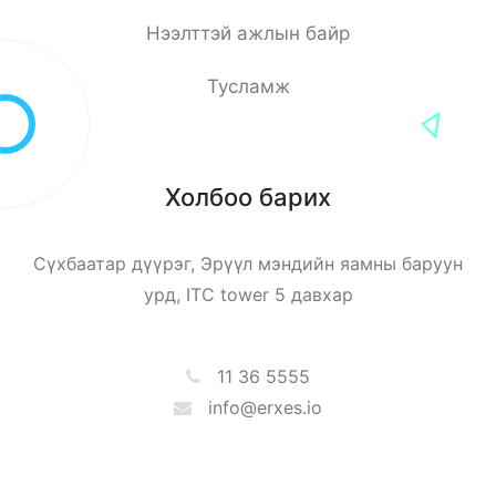
Нээлттэй ажлын байр
Тусламж
Холбоо барих
Сүхбаатар дүүрэг, Эрүүл мэндийн яамны баруун
урд, ITC tower 5 давхар
11 36 5555
info@erxes.io